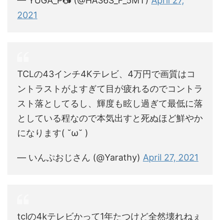
— YUGA_P📷 (@HA36S_F_5MT)
April 27,
2021
TCLの43インチ4Kテレビ、4万円で画質はコ
ントラストがよすぎて目が疲れるのでコントラ
スト落としてるし、輝度も眩し過ぎて最低に落
としている程なので本気出すと死ぬほど鮮やか
になります( ˘ω˘ )
— いんぷおじさん (@Yarathy)
April 27, 2021
tclの4kテレビかって1年たつけど全然壊れねぇ