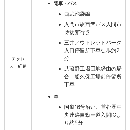
電車・バス
西武池袋線
入間市駅西武バス入間市
博物館行き
三井アウトレットパーク
入口停留所下車徒歩約2
分
アクセ
ス・経路
武蔵野工場団地経由の場
合：船久保工場前停留所
下車
車
国道16号沿い。首都圏中
央連絡自動車道入間ICよ
り約5分