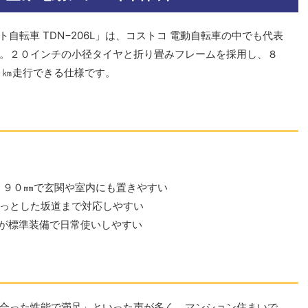
スト自転車 TDN−206L」は、コストコ 電動自転車の中でも代表
。２０インチの小径タイヤと折り畳みフレームを採用し、８
０㎞走行できる仕様です。
７９０㎜で玄関や室内にも置きやすい
っとした坂道まで対応しやすい
どが標準装備で日常使いしやすい
合った性能で満足」といった声が多く、マンション住まいで