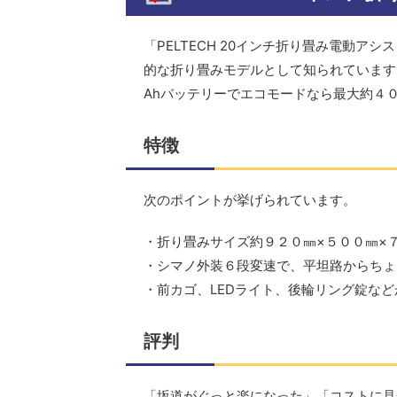
「PELTECH 20インチ折り畳み電動アシ
的な折り畳みモデルとして知られています
Ahバッテリーでエコモードなら最大約４
特徴
次のポイントが挙げられています。
・折り畳みサイズ約９２０㎜×５００㎜×
・シマノ外装６段変速で、平坦路からちょ
・前カゴ、LEDライト、後輪リング錠な
評判
「坂道がぐっと楽になった」「コストに見