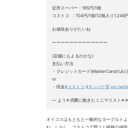
近所スーパー：165円/1個
コストコ : 104円/1個(12個入り1,248円
お値段ありがたいね
ーーーーーーーーーーーーー
(店舗にもよるのかな)
支払い方法
・クレジットカード(MasterCardのみ
or
・現金
#コストコ
#タンパク質
pic.twi
— よう✈消費に飽きたミニマリスト✈✈気まま
オイコスはもともと一般的なヨーグルトよ
ね。しかし、コストコで買うと破格の値段