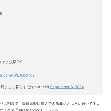
)
)タッチ決済OK
tter.com/tWEJQ5XrdY
に暮らす (@gouriteki)
September 8, 2024
りも割高で、毎日気軽に購入できる商品とは言い難いですよ
に！その理由は何なのでしょうか？